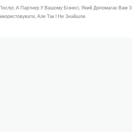
ослуг, А Партнер У Вашому Бізнесі, Який Допомагає Вам З
икористовувати, Але Так І Не Знайшли.
ого Бізнесу Та Відповідаємо На Ваші Запитання.
і Вашого Бізнесу, Як Про Свої Власні.
мпанію, Ми Можемо Запропонувати, Що Робити, Щоб Зароб
ий Облік З Бюджетуванням Та Фінансовим Консалти
у Бухгалтерію, Якою Ви Зможете Похвалитися Перед Друзя
Оцініть Свій Пакет