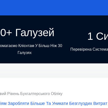
30+ Галузей
1 С
омагаємо Клієнтам У Більш Ніж 30
Перевірена Система
Галузях
вий Рівень Бухгалтерського Обліку
ям Заробляти Більше Та Уникати Безглуздих Витрат