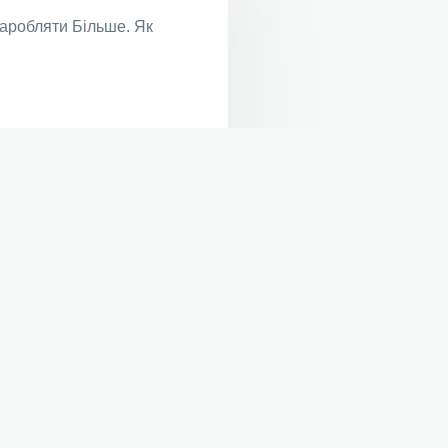
аробляти Більше. Як
ляти Більше І Швидше.
нгом
ми.