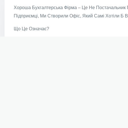
Хороша Бухгалтерська Фірма – Це Не Постачальник П
Підприємці, Ми Створили Офіс, Який Самі Хотіли Б В
Що Це Означає?
Персоналізація – Ми Реагуємо На Потреби Ваш
Економічна Ефективність – Ми Дбаємо Про Грош
Цілеспрямованість – Маючи Дані Про Вашу Ко
Ми Поєднуємо Бухгалтерськ
Настав Час Отримати Найкращ