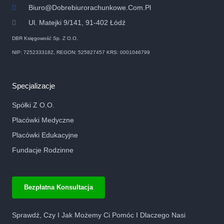
Biuro@dobrebiurorachunkowe.com.pl
Ul. Matejki 9/141, 91-402 Łódź
DBR Księgowość Sp. Z O.o.
NIP: 7252333182, REGON: 525827457 KRS: 0001046799
Specjalizacje
Spółki Z O.o.
Placówki Medyczne
Placówki Edukacyjne
Fundacje Rodzinne
Bezpłatna Konsultacja
Sprawdź, Czy I Jak Możemy Ci Pomóc I Dlaczego Nasi