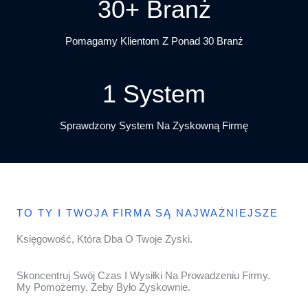
30+ Branż
Pomagamy Klientom Z Ponad 30 Branż
1 System
Sprawdzony System Na Zyskowną Firmę
TO TY I TWOJA FIRMA SĄ NAJWAŻNIEJSZE
Księgowość, Która Dba O Twoje Zyski.
Skoncentruj Swój Czas I Wysiłki Na Prowadzeniu Firmy.
My Pomożemy, Żeby Było Zyskownie.