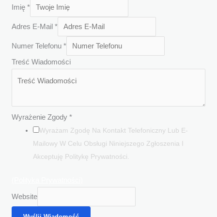
Imię
*
Adres E-Mail
*
Numer Telefonu
*
Treść Wiadomości
Wyrażenie Zgody
*
Wyrażam Zgodę Na Kontakt Telefoniczny Lub E-
Mailowy W Celu Obsługi Niniejszego Zgłoszenia I
Akceptuję Politykę Prywatności.
(Polityka Prywatności)
Website
Wyślij Wiadomość