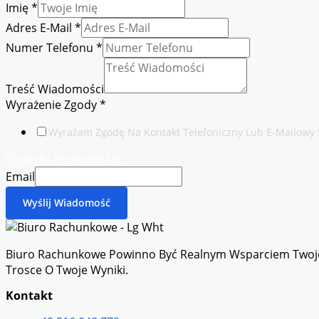
Imię
*
Adres E-Mail
*
Numer Telefonu
*
Treść Wiadomości
Wyrażenie Zgody
*
Wyrażam Zgodę Na Kontakt Telefoniczny Lub E-Mailowy W 
(Polityka Prywatności)
Email
Wyślij Wiadomość
Biuro Rachunkowe Powinno Być Realnym Wsparciem Twojej
Trosce O Twoje Wyniki.
Kontakt