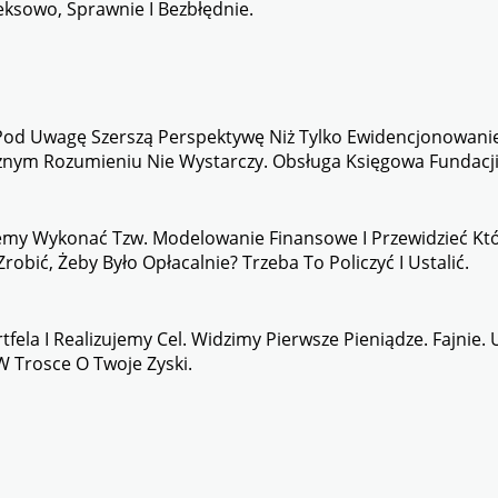
sowo, Sprawnie I Bezbłędnie.
od Uwagę Szerszą Perspektywę Niż Tylko Ewidencjonowanie 
ym Rozumieniu Nie Wystarczy. Obsługa Księgowa Fundacji R
emy Wykonać Tzw. Modelowanie Finansowe I Przewidzieć Które 
obić, Żeby Było Opłacalnie? Trzeba To Policzyć I Ustalić.
tfela I Realizujemy Cel. Widzimy Pierwsze Pieniądze. Fajnie
 Trosce O Twoje Zyski.