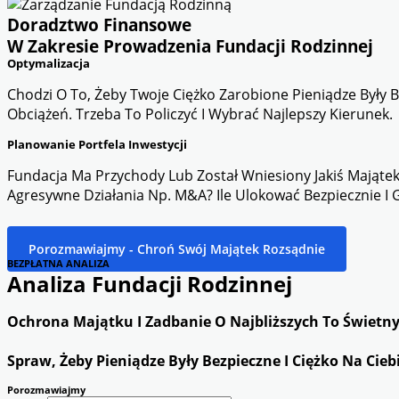
Doradztwo Finansowe
W Zakresie Prowadzenia Fundacji Rodzinnej
Optymalizacja
Chodzi O To, Żeby Twoje Ciężko Zarobione Pieniądze Były 
Obciążeń. Trzeba To Policzyć I Wybrać Najlepszy Kierunek.
Planowanie Portfela Inwestycji
Fundacja Ma Przychody Lub Został Wniesiony Jakiś Majątek.
Agresywne Działania Np. M&A? Ile Ulokować Bezpiecznie I 
Porozmawiajmy - Chroń Swój Majątek Rozsądnie
BEZPŁATNA ANALIZA
Analiza Fundacji Rodzinnej
Ochrona Majątku I Zadbanie O Najbliższych To Świetny 
Spraw, Żeby Pieniądze Były Bezpieczne I Ciężko Na Cie
Porozmawiajmy