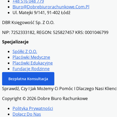
+48 516 048 779
Biuro@dobrebiurorachunkowe.com.pl
Ul. Matejki 9/141, 91-402 Łódź
DBR Księgowość Sp. Z O.o.
NIP: 7252333182, REGON: 525827457 KRS: 0001046799
Specjalizacje
Spółki Z O.o.
Placówki Medyczne
Placówki Edukacyjne
Fundacje Rodzinne
Bezpłatna Konsultacja
Sprawdź, Czy I Jak Możemy Ci Pomóc I Dlaczego Nasi Klienci
Copyright © 2026 Dobre Biuro Rachunkowe
Polityka Prywatności
Dołącz Do Nas