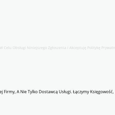
Celu Obsługi Niniejszego Zgłoszenia I Akceptuję Politykę Prywatn
 Firmy, A Nie Tylko Dostawcą Usługi. Łączymy Księgowość