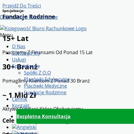
Przejdź Do Treści
Specjalizacja:
Fundacje Rodzinne
Dobre Biuro Rachunkowe
Menu
15+ Lat
O Nas
Pracujemy Z Finansami Od Ponad 15 Lat
Dlaczego My
Usługi
30+ Branż
Specjalizacje
Spółki Z O.o
Placówki Edukacyjne
Pomagamy Klientom Z Ponad 30 Branż
Placówki Medyczne
Fundacje Rodzinne
~ 1 Mld Zł
Cennik
Kontakt
Aktywa Fundacji Które Obsługujemy
Bezpłatna Konsultacja
Cele Fundacji Rodzinnej
Ochrona Majątku