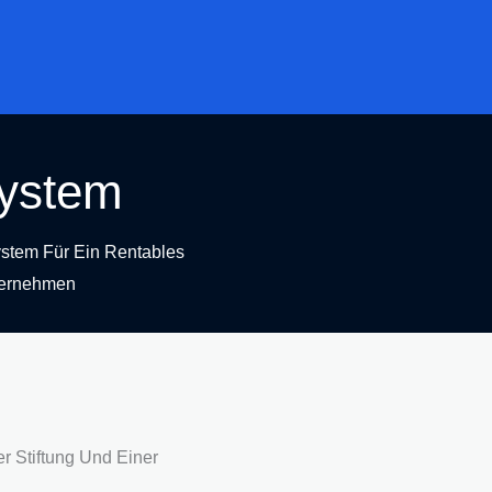
ystem
stem Für Ein Rentables
ernehmen
r Stiftung Und Einer