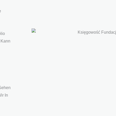
e
lio
e Kann
 Sehen
ir In