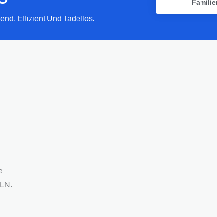
Familie
nd, Effizient Und Tadellos.
e
PLN.